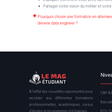
Partager votre vision du métier et votr
Pourquoi choisir une formation en alterna
devenir data engineer ?
Nivea
À l’affût des nouvelles opportunités pour
CAP & 
accéder aux différentes formations
Baccal
professionnelles, académiques, cursus
d’études et programmes d’échanges.
BTS, D