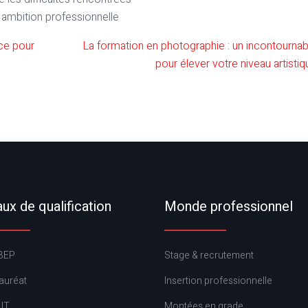
e ambition professionnelle
nce pour
La formation en photographie : un incontournab
pour élever votre niveau artistiq
ux de qualification
Monde professionnel
BEP
Stage & recrutement
auréat
Insertion professionnelle
UT
Montées en grade