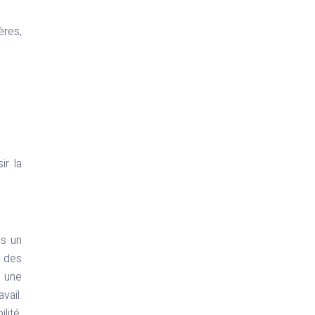
ères,
ir la
ns un
u des
t une
vail.
lité,