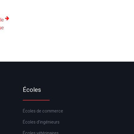
le
ue
Écoles
Écoles de commerce
Écoles d’ingénieurs
Écoles vétérinaires