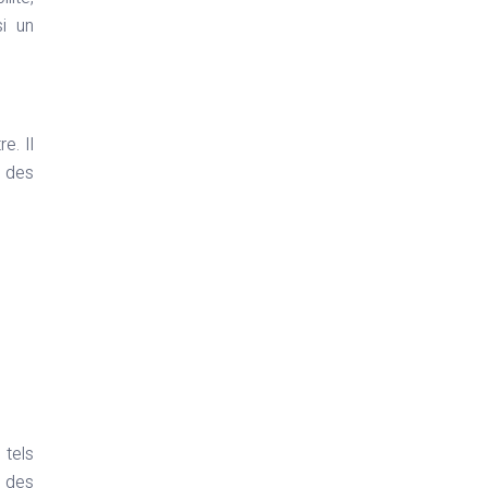
si un
e. Il
é des
 tels
u des