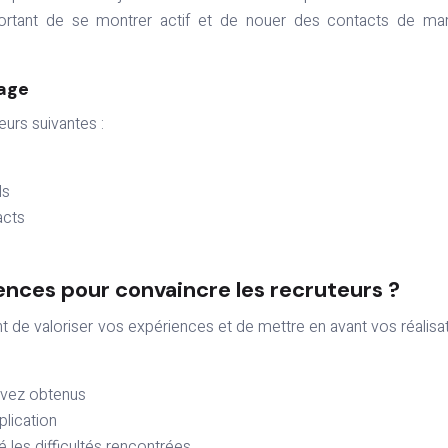
portant de se montrer actif et de nouer des contacts de ma
tage
eurs suivantes :
ls
acts
nces pour convaincre les recruteurs ?
nt de valoriser vos expériences et de mettre en avant vos réalisa
 avez obtenus
plication
les difficultés rencontrées