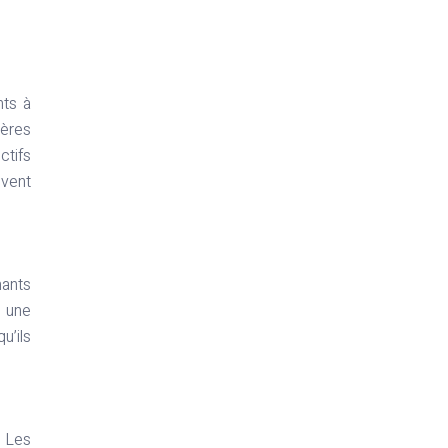
nts à
tères
ctifs
ivent
nants
r une
u’ils
. Les