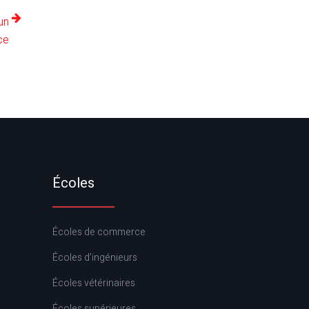
un
ce
Écoles
Écoles de commerce
Écoles d’ingénieurs
Écoles vétérinaires
Écoles supérieures