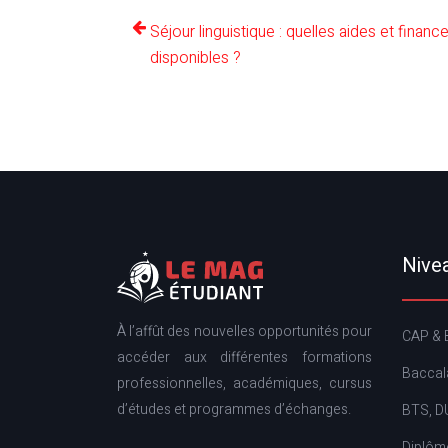
Séjour linguistique : quelles aides et finan
disponibles ?
Nivea
À l’affût des nouvelles opportunités pour
CAP & 
accéder aux différentes formations
Baccal
professionnelles, académiques, cursus
d’études et programmes d’échanges.
BTS, D
Diplôm