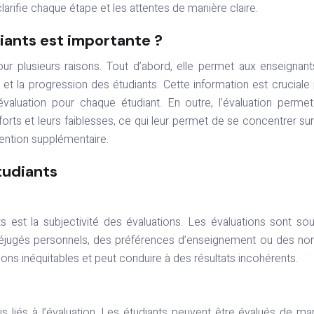
arifie chaque étape et les attentes de manière claire.
diants est importante ?
our plusieurs raisons. Tout d’abord, elle permet aux enseignan
t la progression des étudiants. Cette information est cruciale
évaluation pour chaque étudiant. En outre, l’évaluation perme
orts et leurs faiblesses, ce qui leur permet de se concentrer su
ention supplémentaire.
étudiants
nts est la subjectivité des évaluations. Les évaluations sont so
préjugés personnels, des préférences d’enseignement ou des n
ions inéquitables et peut conduire à des résultats incohérents.
is liés à l’évaluation. Les étudiants peuvent être évalués de ma