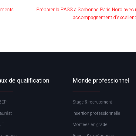
cements
Préparer la PASS à Sorbonne Paris Nord avec 
accompagnement d’excellen
ux de qualification
Monde professionnel
BEP
Stage & recrutement
auréat
Insertion professionnelle
UT
Montées en grade
e licence
Acquis & expériences