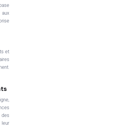
 base
t aux
orise
ts et
aires
ment.
nts
igne,
ences
e des
 leur